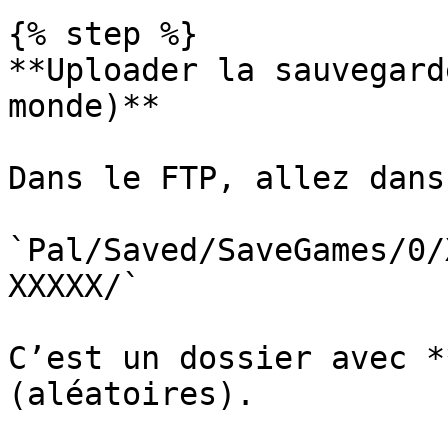
{% step %}

**Uploader la sauvegard
monde)**

Dans le FTP, allez dans 
`Pal/Saved/SaveGames/0/
XXXXX/`

C’est un dossier avec *
(aléatoires).
