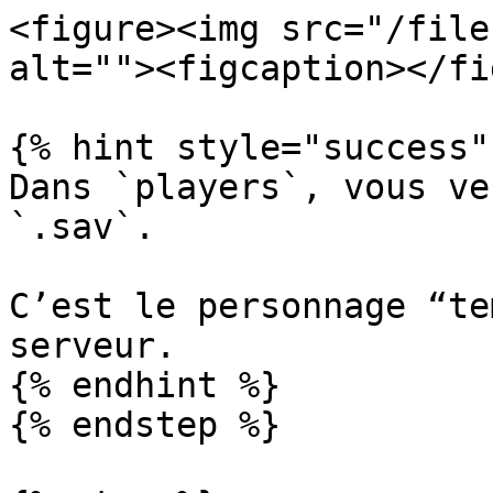
<figure><img src="/file
alt=""><figcaption></fi
{% hint style="success" 
Dans `players`, vous ve
`.sav`.

C’est le personnage “te
serveur.

{% endhint %}

{% endstep %}
