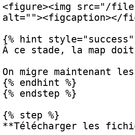
<figure><img src="/file
alt=""><figcaption></fi
{% hint style="success" 
À ce stade, la map doit
On migre maintenant les
{% endhint %}

{% endstep %}

{% step %}

**Télécharger les fichi