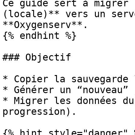
Ce guide sert à migrer 
(locale)** vers un serv
**Oxygenserv**.

{% endhint %}

### Objectif

* Copier la sauvegarde 
* Générer un “nouveau” 
* Migrer les données du
progression).

{% hint style="danger" %